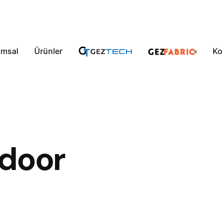
umsal
Ürünler
Ko
tdoor