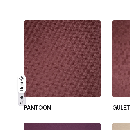
Light
Light
Dark
Dark
PANTOON
GULE