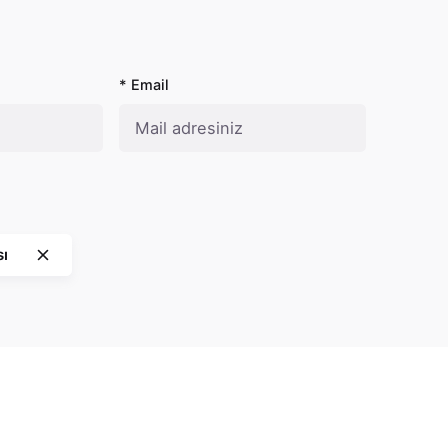
* Email
sı