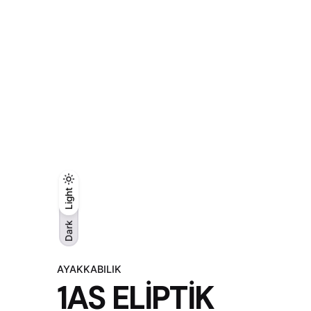
Light
Light
Dark
Dark
AYAKKABILIK
1AS ELİPTİK