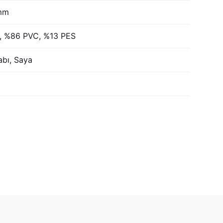
mm
, %86 PVC, %13 PES
bı, Saya