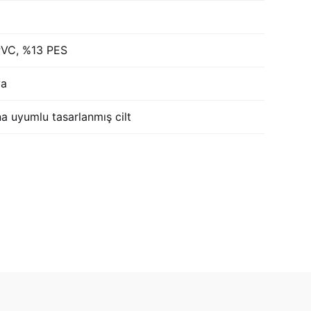
PVC, %13 PES
ya
a uyumlu tasarlanmış cilt