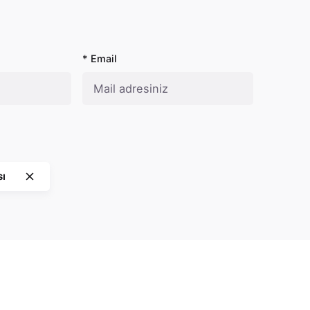
* Email
sı