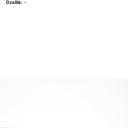
Özellik:
–