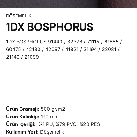
DÖŞEMELIK
1DX BOSPHORUS
1DX BOSPHORUS 91440 / 82376 / 71115 / 61665 /
60475 / 42130 / 42097 / 41821 / 31194 / 22081 /
21140 / 21099
Ürün Gramajı:
500 gr/m2
Ürün Kalınlığı:
1,10 mm
Ürün İçeriği:
%1 PU, %79 PVC, %20 PES
Kullanım Yeri:
Döşemelik