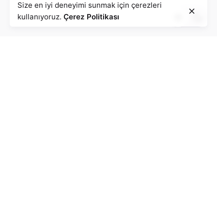
Size en iyi deneyimi sunmak için çerezleri
kullanıyoruz.
Çerez Politikası
* Ad Soyad
* Şirket Adı
* Email
Bilgilerimin kullanılarak iletişime geçilmesine izin veriyorum.
Talepte Bulun