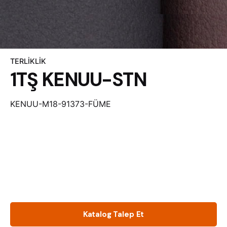
TERLİKLİK
1TŞ KENUU-STN
KENUU-M18-91373-FÜME
Katalog Talep Et