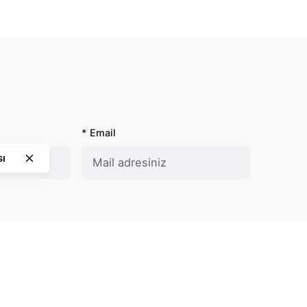
* Email
sı