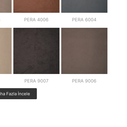
5
PERA 4006
PERA 6004
5
PERA 9007
PERA 9006
ha Fazla İncele