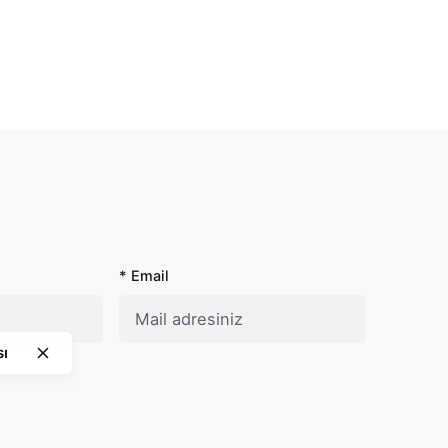
* Email
sı