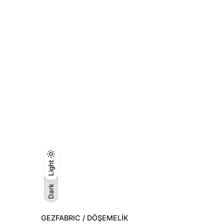
Light
Light
Dark
Dark
GEZFABRIC / DÖŞEMELIK