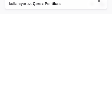
kullanıyoruz.
Çerez Politikası
* Şirket Adı
* Email
Bilgilerimin kullanılarak iletişime geçilmesine izin veriyorum.
Talepte Bulun